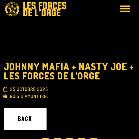
ACCUEIL
ECOUTER
VIDÉOS
JOHNNY MAFIA + NASTY JOE +
CONCERTS
LES FORCES DE L’ORGE
BIO
25 OCTOBRE 2025
BOIS D'AMONT (39)
BOUTIQUE EN LIGNE
CONTACT/BOOKING
BACK